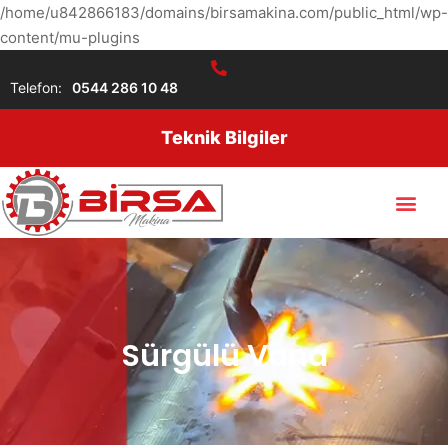
/home/u842866183/domains/birsamakina.com/public_html/wp-
content/mu-plugins
Telefon:
0544 286 10 48
Teknik Bilgiler
Sürgülü Vana