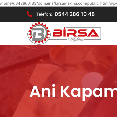
/home/u842866183/domains/birsamakina.com/public_html/wp-
0544 286 10 48
Telefon:
Ani Kapam