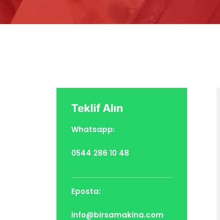
Teklif Alın
Whatsapp:
0544 286 10 48
Eposta:
info@birsamakina.com