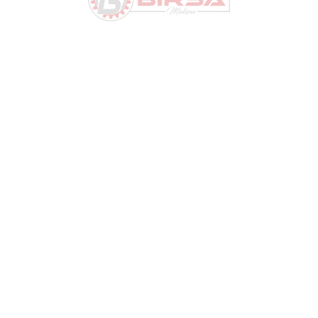
Hizmetlerimiz
ı, güvenliği ve performansı göz önünde bulundurarak en kalitel
Gemi Güverte Bağlama
Ekipmanları
Ekipmanlarımız, uluslararası
standartlara ve denizcilik
düzenlemelerine tam uyum
sağlar.