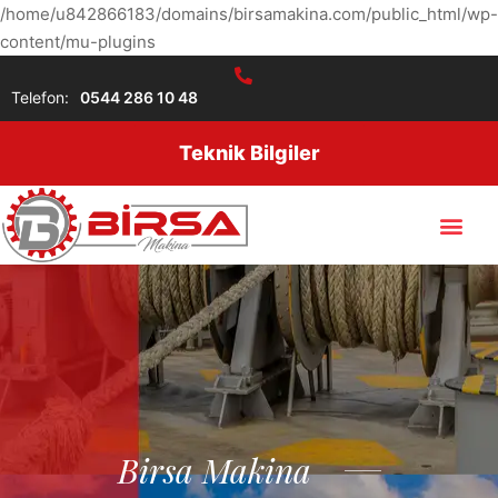
/home/u842866183/domains/birsamakina.com/public_html/wp-
content/mu-plugins
Telefon:
0544 286 10 48
Teknik Bilgiler
Birsa Makina