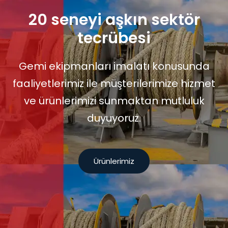
20 seneyi aşkın sektör
tecrübesi
Gemi ekipmanları imalatı konusunda
faaliyetlerimiz ile müşterilerimize hizmet
ve ürünlerimizi sunmaktan mutluluk
duyuyoruz.
Ürünlerimiz