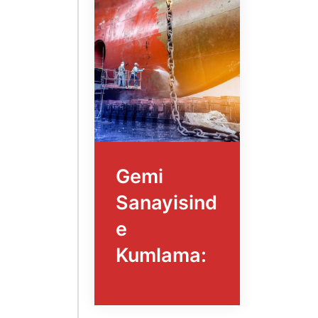
Gemi
Sanayisind
e
Kumlama: